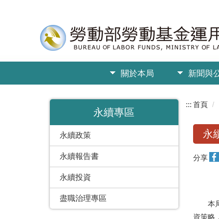
關於本局
新聞與
:::
首頁
永續專區
永
永續政策
永續報告書
分享
永續投資
盡職治理專區
本局一
資策略