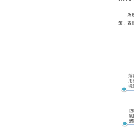
為履行
策，表