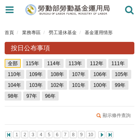
Toggle
Toggle
navigation
navigati
首頁
業務專區
勞工退休基金
基金運用情形
按日公布事項
全部
115年
114年
113年
112年
111年
110年
109年
108年
107年
106年
105年
104年
103年
102年
101年
100年
99年
98年
97年
96年
顯示條件查詢
1
2
3
4
5
6
7
8
9
10