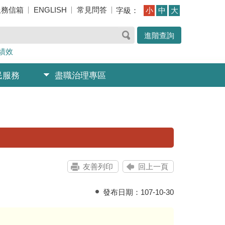
服務信箱
ENGLISH
常見問答
字級：
小
中
大
進階查詢
績效
民服務
盡職治理專區
友善列印
回上一頁
發布日期：
107-10-30