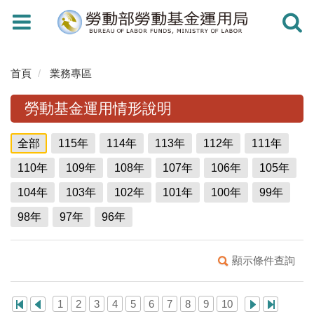
Toggle
Toggle
navigation
navigati
首頁
業務專區
勞動基金運用情形說明
全部
115年
114年
113年
112年
111年
110年
109年
108年
107年
106年
105年
104年
103年
102年
101年
100年
99年
98年
97年
96年
顯示條件查詢
1
2
3
4
5
6
7
8
9
10