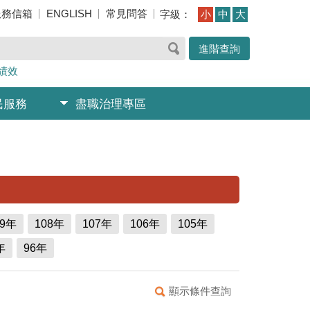
服務信箱
ENGLISH
常見問答
字級：
小
中
大
進階查詢
績效
民服務
盡職治理專區
09年
108年
107年
106年
105年
年
96年
顯示條件查詢