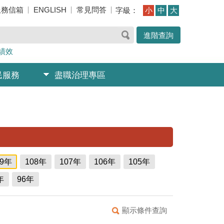
服務信箱
ENGLISH
常見問答
字級：
小
中
大
進階查詢
績效
民服務
盡職治理專區
09年
108年
107年
106年
105年
年
96年
顯示條件查詢