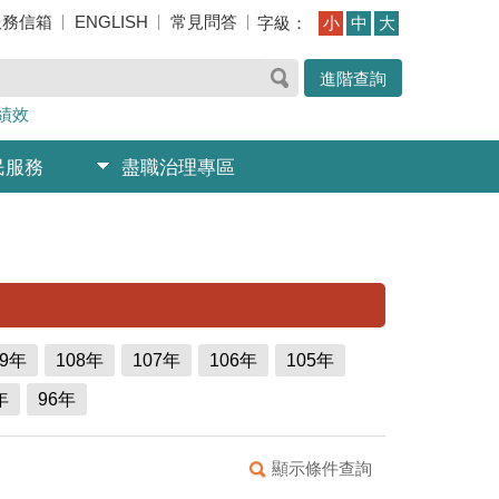
服務信箱
ENGLISH
常見問答
字級：
小
中
大
進階查詢
績效
民服務
盡職治理專區
09年
108年
107年
106年
105年
年
96年
顯示條件查詢