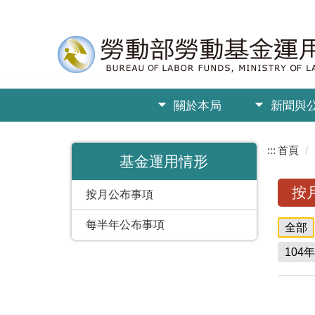
關於本局
新聞與
:::
首頁
基金運用情形
按
按月公布事項
每半年公布事項
全部
104年