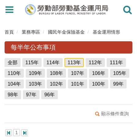
Toggle
Toggle
navigation
navigati
首頁
業務專區
國民年金保險基金
基金運用情形
每半年公布事項
全部
115年
114年
113年
112年
111年
110年
109年
108年
107年
106年
105年
104年
103年
102年
101年
100年
99年
98年
97年
96年
顯示條件查詢
1