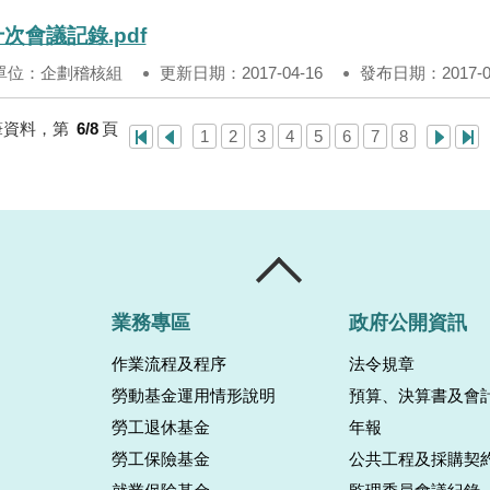
次會議記錄.pdf
單位：企劃稽核組
更新日期：2017-04-16
發布日期：2017-04
筆資料，第
6/8
頁
1
2
3
4
5
6
7
8
業務專區
政府公開資訊
作業流程及程序
法令規章
勞動基金運用情形說明
預算、決算書及會
勞工退休基金
年報
勞工保險基金
公共工程及採購契