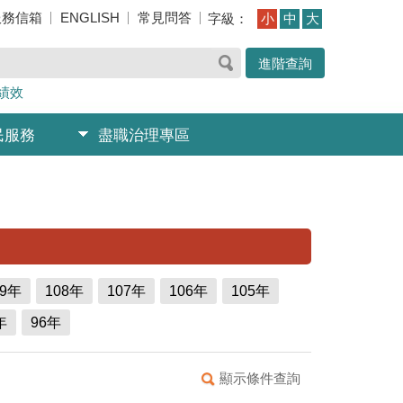
服務信箱
ENGLISH
常見問答
字級：
小
中
大
進階查詢
績效
民服務
盡職治理專區
09年
108年
107年
106年
105年
年
96年
顯示條件查詢