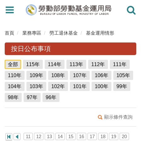
Toggle
Toggle
navigation
navigati
首頁
業務專區
勞工退休基金
基金運用情形
按日公布事項
全部
115年
114年
113年
112年
111年
110年
109年
108年
107年
106年
105年
104年
103年
102年
101年
100年
99年
98年
97年
96年
顯示條件查詢
11
12
13
14
15
16
17
18
19
20