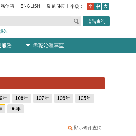
服務信箱
ENGLISH
常見問答
字級：
小
中
大
進階查詢
績效
民服務
盡職治理專區
09年
108年
107年
106年
105年
年
96年
顯示條件查詢