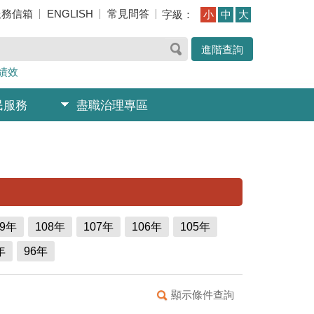
服務信箱
ENGLISH
常見問答
字級：
小
中
大
進階查詢
績效
民服務
盡職治理專區
09年
108年
107年
106年
105年
年
96年
顯示條件查詢