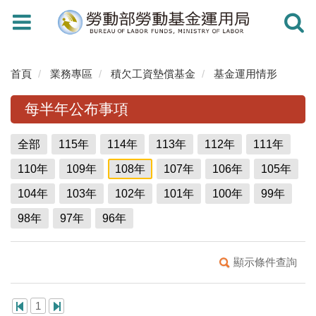
Toggle
Toggle
navigation
navigati
首頁
業務專區
積欠工資墊償基金
基金運用情形
每半年公布事項
全部
115年
114年
113年
112年
111年
110年
109年
108年
107年
106年
105年
104年
103年
102年
101年
100年
99年
98年
97年
96年
顯示條件查詢
1