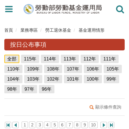
Toggle
Toggle
navigation
navigati
首頁
業務專區
勞工退休基金
基金運用情形
按日公布事項
全部
115年
114年
113年
112年
111年
110年
109年
108年
107年
106年
105年
104年
103年
102年
101年
100年
99年
98年
97年
96年
顯示條件查詢
1
2
3
4
5
6
7
8
9
10