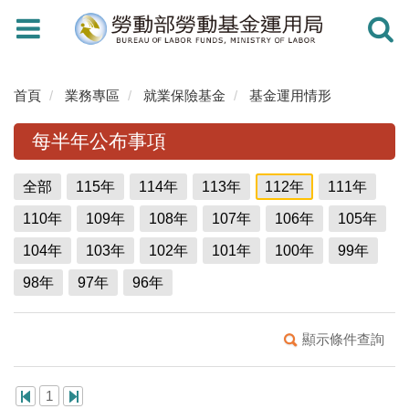
Toggle
Toggle
navigation
navigati
首頁
業務專區
就業保險基金
基金運用情形
每半年公布事項
全部
115年
114年
113年
112年
111年
110年
109年
108年
107年
106年
105年
104年
103年
102年
101年
100年
99年
98年
97年
96年
顯示條件查詢
1